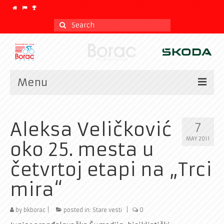
Search
for:
Menu
Vesti
Aleksa Veličković
7
Kalendar
MAY 2011
oko 25. mesta u
CLASSIC
četvrtoj etapi na „Trci
Istorijat
mira“
Klub
by
Galerija
bkborac
|
posted in:
Stare vesti
|
0