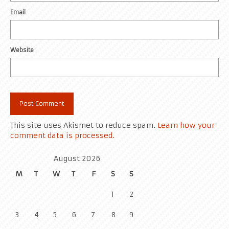
Email
Website
This site uses Akismet to reduce spam.
Learn how your
comment data is processed.
August 2026
M
T
W
T
F
S
S
1
2
3
4
5
6
7
8
9