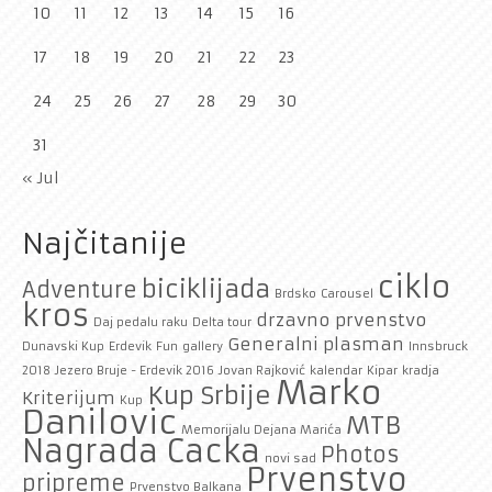
10
11
12
13
14
15
16
17
18
19
20
21
22
23
24
25
26
27
28
29
30
31
« Jul
Najčitanije
ciklo
biciklijada
Adventure
Brdsko
Carousel
kros
drzavno prvenstvo
Daj pedalu raku
Delta tour
Generalni plasman
Dunavski Kup
Erdevik
Fun
gallery
Innsbruck
2018
Jezero Bruje - Erdevik 2016
Jovan Rajković
kalendar
Kipar
kradja
Marko
Kup Srbije
Kriterijum
Kup
Danilovic
MTB
Memorijalu Dejana Marića
Nagrada Cacka
Photos
novi sad
Prvenstvo
pripreme
Prvenstvo Balkana