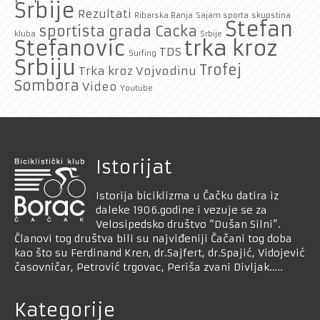
Srbije
Rezultati
Ribarska Banja
Sajam sporta
skupstina
Stefan
sportista grada Cacka
kluba
Srbije
trka kroz
Stefanovic
TDS
Surfing
Srbiju
Trofej
Trka kroz Vojvodinu
Sombora
Video
Youtube
Istorijat
Istorija biciklizma u Čačku datira iz
daleke 1906.godine i vezuje se za
Velosipedsko društvo “Dušan Silni”.
Članovi tog društva bili su najviđeniji Čačani tog doba
kao što su Ferdinand Kren, dr.Sajfert, dr.Spajić, Vidojević
časovničar, Petrović trgovac, Periša zvani Divljak…..
Kategorije