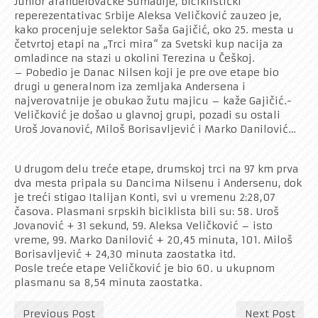
Junior aranđelovačke Šumadije, biciklistički
Rekreativci
reperezentativac Srbije Aleksa Veličković zauzeo je,
kako procenjuje selektor Saša Gajičić, oko 25. mesta u
Kontakt
četvrtoj etapi na „Trci mira“ za Svetski kup nacija za
omladince na stazi u okolini Terezina u Češkoj.
– Pobedio je Danac Nilsen koji je pre ove etape bio
drugi u generalnom iza zemljaka Andersena i
najverovatnije je obukao žutu majicu – kaže Gajičić.-
Veličković je došao u glavnoj grupi, pozadi su ostali
Uroš Jovanović, Miloš Borisavljević i Marko Danilović…
U drugom delu treće etape, drumskoj trci na 97 km prva
dva mesta pripala su Dancima Nilsenu i Andersenu, dok
je treći stigao Italijan Konti, svi u vremenu 2:28,07
časova. Plasmani srpskih biciklista bili su: 58. Uroš
Jovanović + 31 sekund, 59. Aleksa Veličković – isto
vreme, 99. Marko Danilović + 20,45 minuta, 101. Miloš
Borisavljević + 24,30 minuta zaostatka itd.
Posle treće etape Veličković je bio 60. u ukupnom
plasmanu sa 8,54 minuta zaostatka.
Previous Post
Next Post