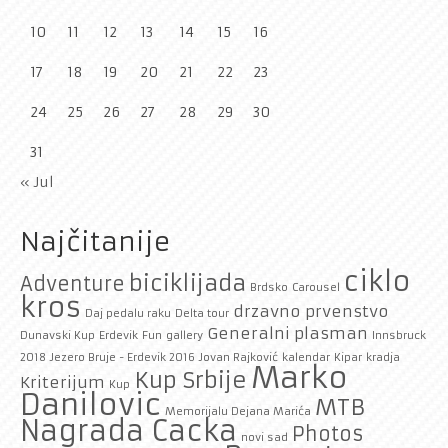
10
11
12
13
14
15
16
17
18
19
20
21
22
23
24
25
26
27
28
29
30
31
« Jul
Najčitanije
ciklo
biciklijada
Adventure
Brdsko
Carousel
kros
drzavno prvenstvo
Daj pedalu raku
Delta tour
Generalni plasman
Dunavski Kup
Erdevik
Fun
gallery
Innsbruck
2018
Jezero Bruje - Erdevik 2016
Jovan Rajković
kalendar
Kipar
kradja
Marko
Kup Srbije
Kriterijum
Kup
Danilovic
MTB
Memorijalu Dejana Marića
Nagrada Cacka
Photos
novi sad