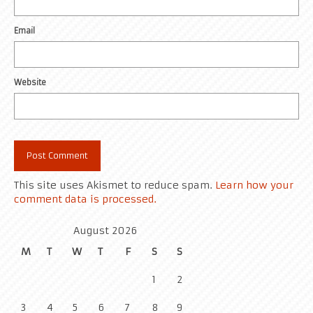
Email
Website
This site uses Akismet to reduce spam.
Learn how your
comment data is processed.
August 2026
M
T
W
T
F
S
S
1
2
3
4
5
6
7
8
9