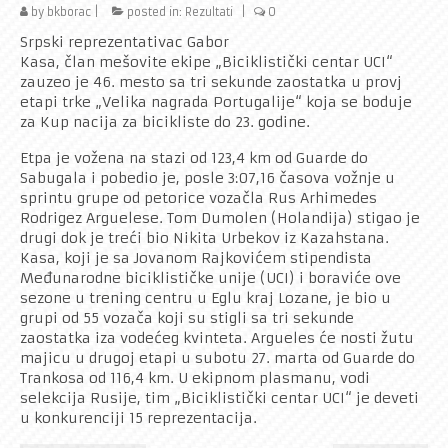
by
bkborac
|
posted in:
Rezultati
|
0
Rekreativci
Srpski reprezentativac Gabor
Kontakt
Kasa, član mešovite ekipe „Biciklistički centar UCI“
zauzeo je 46. mesto sa tri sekunde zaostatka u provj
etapi trke „Velika nagrada Portugalije“ koja se boduje
za Kup nacija za bicikliste do 23. godine.
Etpa je vožena na stazi od 123,4 km od Guarde do
Sabugala i pobedio je, posle 3:07,16 časova vožnje u
sprintu grupe od petorice vozačla Rus Arhimedes
Rodrigez Arguelese. Tom Dumolen (Holandija) stigao je
drugi dok je treći bio Nikita Urbekov iz Kazahstana.
Kasa, koji je sa Jovanom Rajkovićem stipendista
Međunarodne biciklističke unije (UCI) i boraviće ove
sezone u trening centru u Eglu kraj Lozane, je bio u
grupi od 55 vozača koji su stigli sa tri sekunde
zaostatka iza vodećeg kvinteta. Argueles će nosti žutu
majicu u drugoj etapi u subotu 27. marta od Guarde do
Trankosa od 116,4 km. U ekipnom plasmanu, vodi
selekcija Rusije, tim „Biciklistički centar UCI“ je deveti
u konkurenciji 15 reprezentacija.