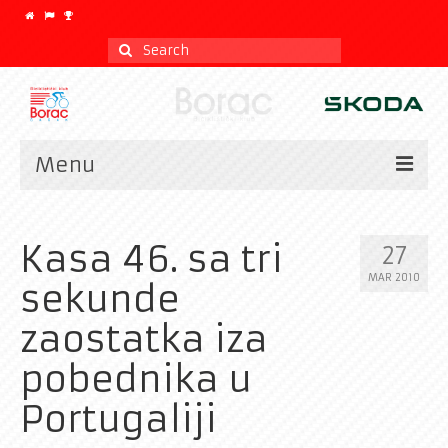
Search
for:
Menu
Vesti
Kasa 46. sa tri
27
Kalendar
MAR 2010
sekunde
CLASSIC
zaostatka iza
Istorijat
pobednika u
Klub
Portugaliji
Galerija