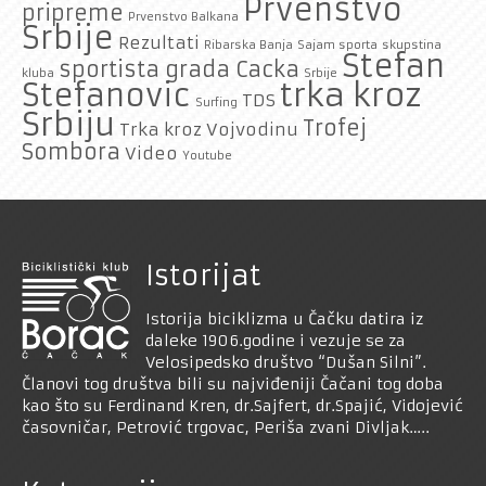
Prvenstvo
pripreme
Prvenstvo Balkana
Srbije
Rezultati
Ribarska Banja
Sajam sporta
skupstina
Stefan
sportista grada Cacka
kluba
Srbije
trka kroz
Stefanovic
TDS
Surfing
Srbiju
Trofej
Trka kroz Vojvodinu
Sombora
Video
Youtube
Istorijat
Istorija biciklizma u Čačku datira iz
daleke 1906.godine i vezuje se za
Velosipedsko društvo “Dušan Silni”.
Članovi tog društva bili su najviđeniji Čačani tog doba
kao što su Ferdinand Kren, dr.Sajfert, dr.Spajić, Vidojević
časovničar, Petrović trgovac, Periša zvani Divljak…..