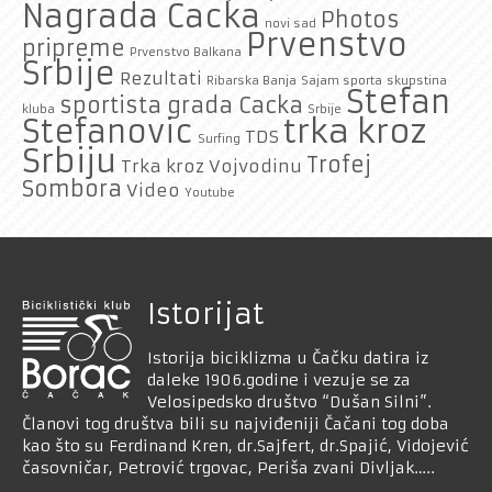
Nagrada Cacka
Photos
novi sad
Prvenstvo
pripreme
Prvenstvo Balkana
Srbije
Rezultati
Ribarska Banja
Sajam sporta
skupstina
Stefan
sportista grada Cacka
kluba
Srbije
trka kroz
Stefanovic
TDS
Surfing
Srbiju
Trofej
Trka kroz Vojvodinu
Sombora
Video
Youtube
Istorijat
Istorija biciklizma u Čačku datira iz
daleke 1906.godine i vezuje se za
Velosipedsko društvo “Dušan Silni”.
Članovi tog društva bili su najviđeniji Čačani tog doba
kao što su Ferdinand Kren, dr.Sajfert, dr.Spajić, Vidojević
časovničar, Petrović trgovac, Periša zvani Divljak…..