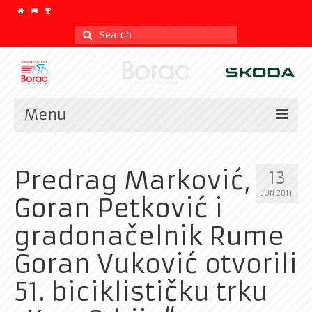
Search
for:
Menu
Vesti
Predrag Marković,
13
Kalendar
JUN 2011
Goran Petković i
CLASSIC
gradonačelnik Rume
Istorijat
Goran Vuković otvorili
Klub
51. biciklističku trku
Galerija