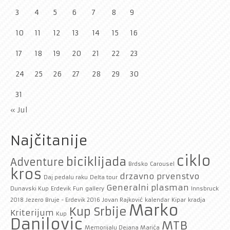
3
4
5
6
7
8
9
10
11
12
13
14
15
16
17
18
19
20
21
22
23
24
25
26
27
28
29
30
31
« Jul
Najčitanije
ciklo
biciklijada
Adventure
Brdsko
Carousel
kros
drzavno prvenstvo
Daj pedalu raku
Delta tour
Generalni plasman
Dunavski Kup
Erdevik
Fun
gallery
Innsbruck
2018
Jezero Bruje - Erdevik 2016
Jovan Rajković
kalendar
Kipar
kradja
Marko
Kup Srbije
Kriterijum
Kup
Danilovic
MTB
Memorijalu Dejana Marića