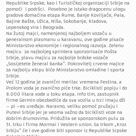
Republike Srpske, kao i Turističkoj organizaciji Srbije na
pomoći i podršci. Posebno je istako dragocenu ulogu
gradova domaćina etapa Rume, Banje Koviljače, Pala,
Bajine Bašte, Užica, Niša, Sokobanje, Kladova,
Lepenskog vira i Beograda.
Na žutoj majci, namenjenoj najboljem vozaču u
generalnom plasmanu u karavanu, ove godine pisaće
Ministarstvo ekonomije i regionalnog razvoja. Zelenu
majicu za najboljeg sprintera sponzorisaće Pošta
Srbije, plavu majicu za najbolje brdske vozače
„Sosijetete ženeral banka“. Pokrovitelj crvene majice
za najbolju ekipu biće Ministarstvo omladine i sporta
Srbije.
Već 12 godina je zvanični merilac vremena Festina, a
Prolom voda je zvanično piće trke. Biciklisti popiju i do
8.000 litara vode u toku etapa. Info tim, zastupnik
firme Germin obezbediće da sva vozila u trci imaju dži
– pi –es uređaje. Naravno, veliku pomoć pružaju i
Putevi Srbije jer je veoma važno da biciklisti voze na
dobrim drumovima. Pridužila se sponzorskom pulu za
51. trku i firma Mormai i Vestern union. Sa trkom „Kroz
Srbiju“ će i ove godine biti sponzor iz Republike Srpske