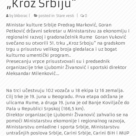
„Kroz Srbiju“
Rekreativci
by
bkborac
|
posted in:
Stare vesti
|
0
Kontakt
Ministar kulture Srbije Predrag Marković, Goran
Petković državni sekretar u Ministarstvu za ekonomiju i
regionalni razvoj i gradonačelnik Rume Goran Vuković
svečano su otvorili 51. trku „Kroz Srboju“ na gradskom
trgu u prisustvu velikog broja gledalaca i uz bogat
kulturno umentički program..
Presecanju vrpce prisustvovali su i predsednik
organizacije trke Ljubomir Živanović i sportski direktor
Aleksandar Milenković…
Na trci učestvuju 102 vozača u 18 ekipa iz 16 zemalja.
Cilj trke je 19. juna u Beogradu. Prva etapa održana je
ulicama Rume, a druga 19. juna je od Banje Koviljače do
Pala u Republici Srpskoj (166,5 km).
Direktor organizacije Ljubomir Živanović zahvalio se na
pomoći Ministarstvu ekomonije i regionalnog razvoja,
Ministarstvu omladine i sporta Srbije, Ministarstvu
untrašnjih poslova Srbije, Carini Srbije, Carini BiH i MUP