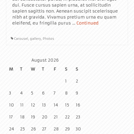
Rekreativci
dui. Fusce cursus sapien urna, at sollicitudin
sapien sagittis non. Aenean suscipit scelerisque
Kontakt
nibh at gravida. Vivamus pretium urna eu quam
eleifend, eu fringilla purus …
Continued
Carousel
,
gallery
,
Photos
August 2026
M
T
W
T
F
S
S
1
2
3
4
5
6
7
8
9
10
11
12
13
14
15
16
17
18
19
20
21
22
23
24
25
26
27
28
29
30