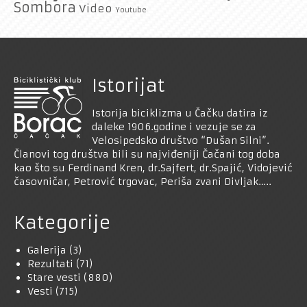
Sombora
Video
Youtube
Istorijat
Istorija biciklizma u Čačku datira iz
daleke 1906.godine i vezuje se za
Velosipedsko društvo “Dušan Silni”.
Članovi tog društva bili su najviđeniji Čačani tog doba
kao što su Ferdinand Kren, dr.Sajfert, dr.Spajić, Vidojević
časovničar, Petrović trgovac, Periša zvani Divljak…..
Kategorije
Galerija
(3)
Rezultati
(71)
Stare vesti
(880)
Vesti
(715)