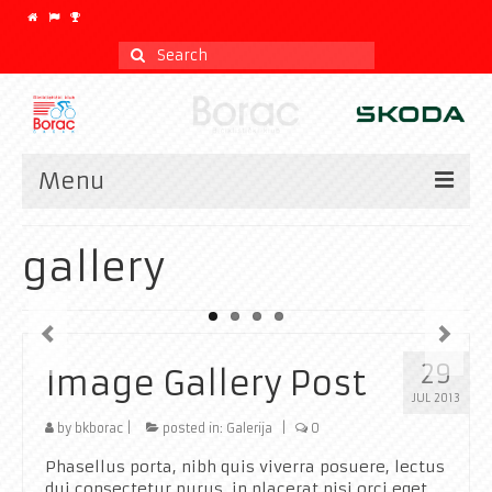
Search
for:
Menu
Vesti
gallery
Kalendar
CLASSIC
29
Image Gallery Post
Istorijat
JUL 2013
Klub
by
bkborac
|
posted in:
Galerija
|
0
Galerija
Phasellus porta, nibh quis viverra posuere, lectus
dui consectetur purus, in placerat nisi orci eget