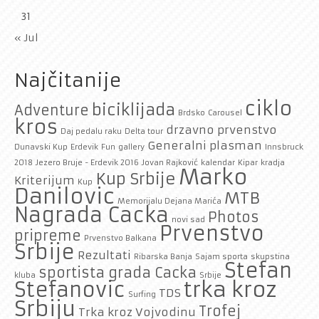
31
« Jul
Najčitanije
ciklo
biciklijada
Adventure
Brdsko
Carousel
kros
drzavno prvenstvo
Daj pedalu raku
Delta tour
Generalni plasman
Dunavski Kup
Erdevik
Fun
gallery
Innsbruck
2018
Jezero Bruje - Erdevik 2016
Jovan Rajković
kalendar
Kipar
kradja
Marko
Kup Srbije
Kriterijum
Kup
Danilovic
MTB
Memorijalu Dejana Marića
Nagrada Cacka
Photos
novi sad
Prvenstvo
pripreme
Prvenstvo Balkana
Srbije
Rezultati
Ribarska Banja
Sajam sporta
skupstina
Stefan
sportista grada Cacka
kluba
Srbije
trka kroz
Stefanovic
TDS
Surfing
Srbiju
Trofej
Trka kroz Vojvodinu