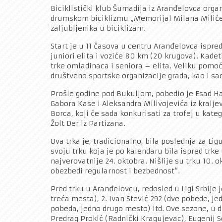
Biciklistički klub Šumadija iz Aranđelovca organ
drumskom biciklizmu „Memorijal Milana Miliće
zaljubljenika u biciklizam.
Start je u 11 časova u centru Aranđelovca ispred
juniori elita i voziće 80 km (20 krugova). Kadeti
trke omladinaca i seniora – elita. Veliku pomo
društveno sportske organizacije grada, kao i sao
Prošle godine pod Bukuljom, pobedio je Esad H
Gabora Kase i Aleksandra Milivojevića iz kralje
Borca, koji će sada konkurisati za trofej u kate
Žolt Der iz Partizana.
Ova trka je, tradicionalno, bila poslednja za Li
svoju trku koja je po kalendaru bila ispred trke 
najverovatnije 24. oktobra. Nišlije su trku 10. 
obezbedi regularnost i bezbednost“.
Pred trku u Aranđelovcu, redosled u Ligi Srbije 
treća mesta), 2. Ivan Stević 292 (dve pobede, je
pobeda, jedno drugo mesto) itd. Ove sezone, u d
Predrag Prokić (Radnički Kragujevac), Eugenij So