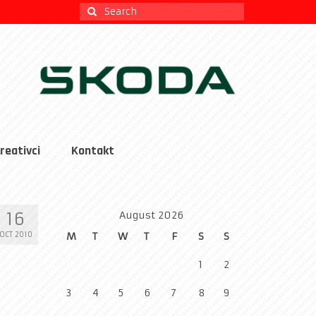
Search
for:
reativci
Kontakt
16
August 2026
OCT 2010
M
T
W
T
F
S
S
1
2
3
4
5
6
7
8
9