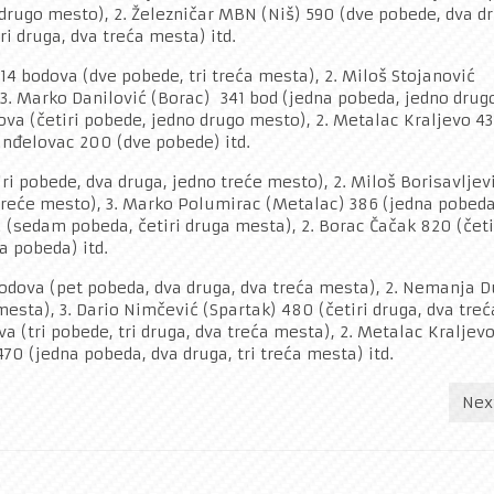
drugo mesto), 2. Železničar MBN (Niš) 590 (dve pobede, dva d
ri druga, dva treća mesta) itd.
14 bodova (dve pobede, tri treća mesta), 2. Miloš Stojanović
3. Marko Danilović (Borac) 341 bod (jedna pobeda, jedno drug
dova (četiri pobede, jedno drugo mesto), 2. Metalac Kraljevo 4
anđelovac 200 (dve pobede) itd.
iri pobede, dva druga, jedno treće mesto), 2. Miloš Borisavljev
 treće mesto), 3. Marko Polumirac (Metalac) 386 (jedna pobeda
a (sedam pobeda, četiri druga mesta), 2. Borac Čačak 820 (četi
a pobeda) itd.
bodova (pet pobeda, dva druga, dva treća mesta), 2. Nemanja D
 mesta), 3. Dario Nimčević (Spartak) 480 (četiri druga, dva treć
va (tri pobede, tri druga, dva treća mesta), 2. Metalac Kraljevo
70 (jedna pobeda, dva druga, tri treća mesta) itd.
Nex