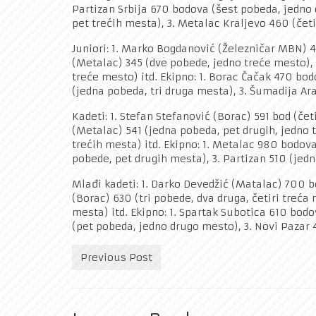
Partizan Srbija 670 bodova (šest pobeda, jedno 
pet trećih mesta), 3. Metalac Kraljevo 460 (četi
Juniori: 1. Marko Bogdanović (Železničar MBN) 4
(Metalac) 345 (dve pobede, jedno treće mesto), 
treće mesto) itd. Ekipno: 1. Borac Čačak 470 bo
(jedna pobeda, tri druga mesta), 3. Šumadija Ar
Kadeti: 1. Stefan Stefanović (Borac) 591 bod (čet
(Metalac) 541 (jedna pobeda, pet drugih, jedno
trećih mesta) itd. Ekipno: 1. Metalac 980 bodov
pobede, pet drugih mesta), 3. Partizan 510 (jedn
Mlađi kadeti: 1. Darko Devedžić (Matalac) 700 
(Borac) 630 (tri pobede, dva druga, četiri treća
mesta) itd. Ekipno: 1. Spartak Subotica 610 bodo
(pet pobeda, jedno drugo mesto), 3. Novi Pazar 4
Previous Post