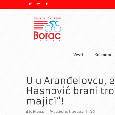
Vesti
Kalendar
U u Aranđelovcu, el
Hasnović brani trof
majici“!
by
bkborac
|
posted in:
Stare vesti
|
0