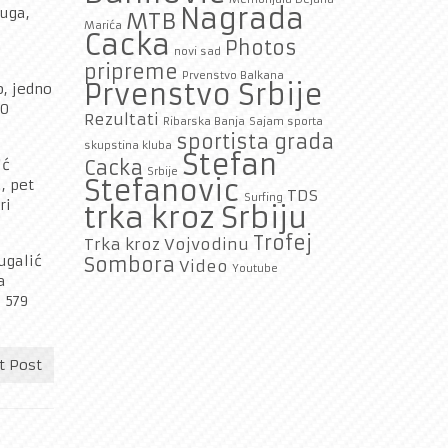
Nagrada
ruga,
MTB
Marića
Cacka
Photos
novi sad
pripreme
Prvenstvo Balkana
Prvenstvo Srbije
o, jedno
30
Rezultati
Ribarska Banja
Sajam sporta
sportista grada
skupstina kluba
Stefan
ić
Cacka
Srbije
Stefanovic
, pet
TDS
Surfing
ri
trka kroz Srbiju
Trofej
Trka kroz Vojvodinu
ugalić
Sombora
Video
Youtube
a
 579
t Post