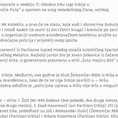
izovaće u nedelju 17. oktobra trku Lige Srbije u
vića Pula“ u spomen na svog nekadašnjeg člana, velikog
 RK Kolektiv, a prvo će na stazu, koja vodi i obroncima Bukulj
 i mlađi kadeti će voziti 32 km (četiri kruga) i krenuće po zav
ć u organizaciji vrednom aranđelovačkom kolektivu pružile su
braćajna policija i prijatelji ovog sporta.
asanović iz Partizana ispred mladog vozača subotičkog Sparta
vačkog Metalca. Najbolji junior bio je Jovan Zekavica iz čačan
goriji elita. U generalnom plasmanu u eliti „žutu majicu BSS“ 
gu Srbije. Međutim, ove godine je klub Železničar MBN iz Niša o
u Aranđelovcu, tako de će se Liga Srbije završiti u – Nišu,
oktobra odložile je „policijska uprava u Nišu nije bila u moguć
je – elita: 1. Žolt Der 446 bodova (dve pobede, dva druga mesta
dno drugo mesto), 3. Esad Hasanović (svi Partizan Srbija) 251 (
evet trka, pobeđivali su još i Aleksandar Dukić (Železničar MB
bal (Partizan Srbija) i Nikola Kozomara (Partizan Srbija). Eki