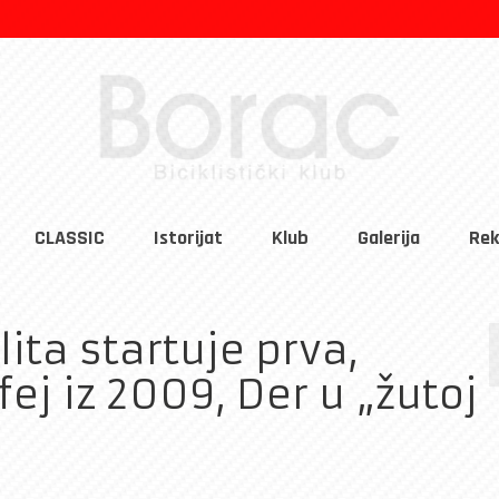
CLASSIC
Istorijat
Klub
Galerija
Rek
ita startuje prva,
ej iz 2009, Der u „žutoj