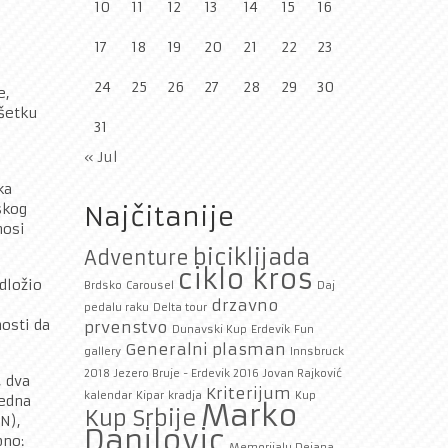
10
11
12
13
14
15
16
17
18
19
20
21
22
23
24
25
26
27
28
29
30
e,
ršetku
31
« Jul
ka
skog
Najčitanije
nosi
biciklijada
Adventure
ciklo kros
dložio
Brdsko
Carousel
Daj
drzavno
pedalu raku
Delta tour
nosti da
prvenstvo
Dunavski Kup
Erdevik
Fun
Generalni plasman
gallery
Innsbruck
2018
Jezero Bruje - Erdevik 2016
Jovan Rajković
, dva
Kriterijum
kalendar
Kipar
kradja
Kup
jedna
Marko
Kup Srbije
N),
Danilovic
pno:
Memorijalu Dejana