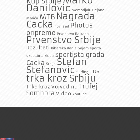
Marko
Kup Srbije
Danilovic
Memorijalu Dejana
Nagrada
MTB
Marića
Cacka
Photos
novi sad
pripreme
Prvenstvo Balkana
Prvenstvo Srbije
Rezultati
Ribarska Banja
Sajam sporta
sportista grada
skupstina kluba
Stefan
Cacka
Srbije
Stefanovic
TDS
Surfing
trka kroz Srbiju
Trofej
Trka kroz Vojvodinu
Sombora
Video
Youtube