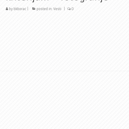
by
bkborac
|
posted in:
Vesti
|
0