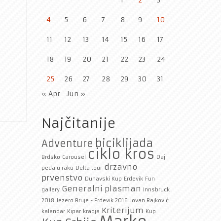
1
2
3
4
5
6
7
8
9
10
11
12
13
14
15
16
17
18
19
20
21
22
23
24
25
26
27
28
29
30
31
« Apr
Jun »
Najčitanije
biciklijada
Adventure
ciklo kros
Brdsko
Carousel
Daj
drzavno
pedalu raku
Delta tour
prvenstvo
Dunavski Kup
Erdevik
Fun
Generalni plasman
gallery
Innsbruck
2018
Jezero Bruje - Erdevik 2016
Jovan Rajković
Kriterijum
kalendar
Kipar
kradja
Kup