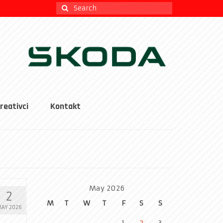
Search
for:
reativci
Kontakt
May 2026
2
M
T
W
T
F
S
S
AY 2026