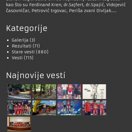
kao što su Ferdinand Kren, dr.Sajfert, dr.Spajić, Vidojević
časovničar, Petrović trgovac, Periša zvani Divljak…..
Kategorije
Galerija
(3)
Rezultati
(71)
Stare vesti
(880)
Vesti
(715)
Najnovije vesti