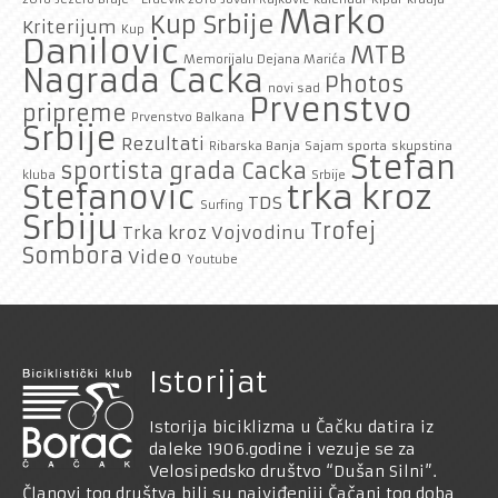
Marko
Kup Srbije
Kriterijum
Kup
Danilovic
MTB
Memorijalu Dejana Marića
Nagrada Cacka
Photos
novi sad
Prvenstvo
pripreme
Prvenstvo Balkana
Srbije
Rezultati
Ribarska Banja
Sajam sporta
skupstina
Stefan
sportista grada Cacka
kluba
Srbije
trka kroz
Stefanovic
TDS
Surfing
Srbiju
Trofej
Trka kroz Vojvodinu
Sombora
Video
Youtube
Istorijat
Istorija biciklizma u Čačku datira iz
daleke 1906.godine i vezuje se za
Velosipedsko društvo “Dušan Silni”.
Članovi tog društva bili su najviđeniji Čačani tog doba