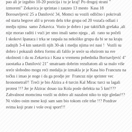
pao ali je izgubio 10-20 pozicija i tu je kraj! Po drugoj strani ”
Rekreativci
izmoreni” Zekavica je sprintao i zauzeo 13 mesto Kasa 18
Borosavljević 25 a Danilović 34, Momci su vozili odlično i pokrivali
Kontakt
od starta begove alil u prvom delu trke grupa od 20 vozača odlazi i
medju njima samo Zekavica. Vozio je dobro i par taktičkih grešaka ,ali
nije morao raditi i vući jer smo imali samo njega , ali rano su počeli
I skokovi španaca i trka se raspala na nekoliko grupa da bi se na kraju
zadnjih 3-4 km sastavili njih 30-ak i medju njima svi nasi ! Vozili su
dobro i pokazali dobru formu ali falilo je sreće sa obzirom na sve
okolnosti i da su Zekavica i Kasa u vremenu pobednika Borisavljević 4″
zaostatka a Danilović 21″ smatraam dobrim rezultatom ali sa malo više
sreće slobodno mogu reći medalja je izmakla je je Kasa bio Francuzu na
točku i imao je noge i da ga prodje jer Francuz nije sprinter vec
hronometraš!! Treći je bio Alzira a 4 turcin Kal Mirac turci su lagali
protest !!? Jer je Alzirac dosao iza Kola posle defekta na 5 km!!??
Zahvalnost momcima vozili su dobro ali nazalost niko to nije gledao!!?
Ni video osim mene koji sam sam bio tokom cele trke !!? Pozdrav
svima koji prate i vole ovaj sport!!!