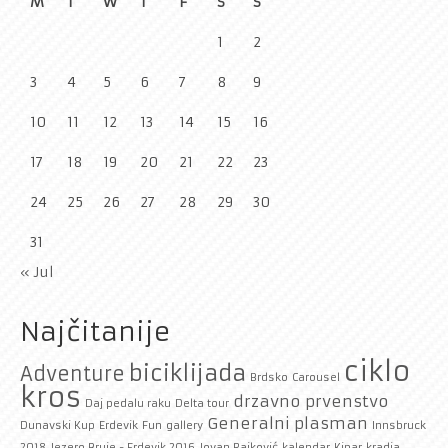
M
T
W
T
F
S
S
1
2
3
4
5
6
7
8
9
10
11
12
13
14
15
16
17
18
19
20
21
22
23
24
25
26
27
28
29
30
31
« Jul
Najčitanije
ciklo
biciklijada
Adventure
Brdsko
Carousel
kros
drzavno prvenstvo
Daj pedalu raku
Delta tour
Generalni plasman
Dunavski Kup
Erdevik
Fun
gallery
Innsbruck
2018
Jezero Bruje - Erdevik 2016
Jovan Rajković
kalendar
Kipar
kradja