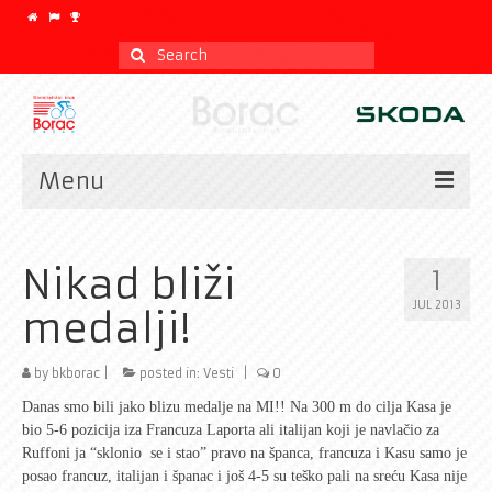
Search
for:
Menu
Vesti
Nikad bliži
1
Kalendar
JUL 2013
medalji!
CLASSIC
Istorijat
by
bkborac
|
posted in:
Vesti
|
0
Danas smo bili jako blizu medalje na MI!! Na 300 m do cilja Kasa je
Klub
bio 5-6 pozicija iza Francuza Laporta ali italijan koji je navlačio za
Ruffoni ja “sklonio se i stao” pravo na španca, francuza i Kasu samo je
Galerija
posao francuz, italijan i španac i još 4-5 su teško pali na sreću Kasa nije