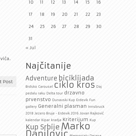
10
11
12
13
14
15
16
17
18
19
20
21
22
23
24
25
26
27
28
29
30
31
« Jul
vića.
Najčitanije
biciklijada
Adventure
t Post
ciklo kros
Brdsko
Carousel
Daj
drzavno
pedalu raku
Delta tour
prvenstvo
Dunavski Kup
Erdevik
Fun
Generalni plasman
gallery
Innsbruck
2018
Jezero Bruje - Erdevik 2016
Jovan Rajković
Kriterijum
kalendar
Kipar
kradja
Kup
Marko
Kup Srbije
Danilovic
Memorijalu Dejana