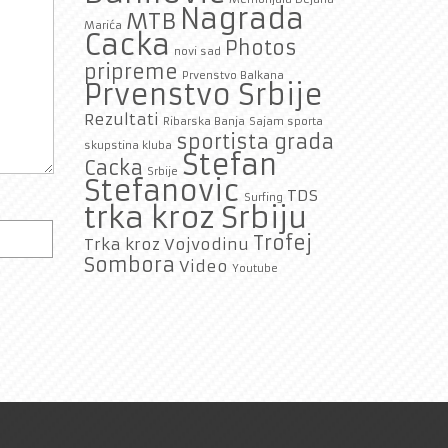
Nagrada
MTB
Marića
Cacka
Photos
novi sad
pripreme
Prvenstvo Balkana
Prvenstvo Srbije
Rezultati
Ribarska Banja
Sajam sporta
sportista grada
skupstina kluba
Stefan
Cacka
Srbije
Stefanovic
TDS
Surfing
trka kroz Srbiju
Trofej
Trka kroz Vojvodinu
Sombora
Video
Youtube