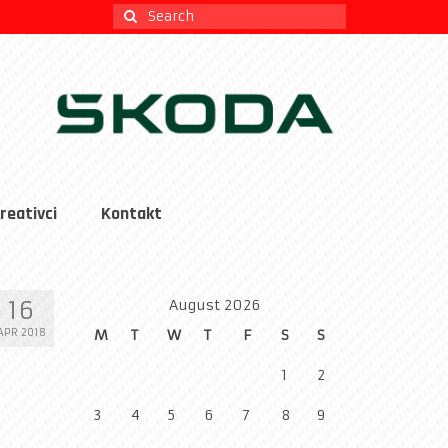
Search
for:
reativci
Kontakt
16
August 2026
APR 2018
M
T
W
T
F
S
S
1
2
3
4
5
6
7
8
9