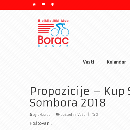
Vesti
Kalendar
Propozicije – Kup 
Sombora 2018
by
bkborac
|
posted in:
Vesti
|
0
Poštovani,