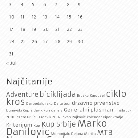
3
4
5
6
7
8
9
10
11
12
13
14
15
16
17
18
19
20
21
22
23
24
25
26
27
28
29
30
31
« Jul
Najčitanije
ciklo
biciklijada
Adventure
Brdsko
Carousel
kros
drzavno prvenstvo
Daj pedalu raku
Delta tour
Generalni plasman
Dunavski Kup
Erdevik
Fun
gallery
Innsbruck
2018
Jezero Bruje - Erdevik 2016
Jovan Rajković
kalendar
Kipar
kradja
Marko
Kup Srbije
Kriterijum
Kup
Danilovic
MTB
Memorijalu Dejana Marića