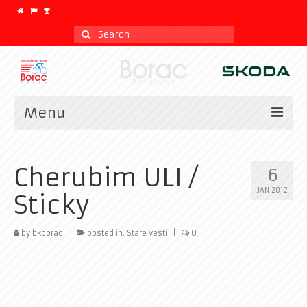
Search
for:
Menu
Vesti
Cherubim ULI /
6
Kalendar
JAN 2012
Sticky
CLASSIC
Istorijat
by
bkborac
|
posted in:
Stare vesti
|
0
Klub
Galerija