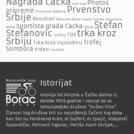
Nagrada Cacka
Photos
novi sad
Prvenstvo
pripreme
Prvenstvo Balkana
Srbije
Rezultati
Ribarska Banja
Sajam sporta
skupstina
Stefan
sportista grada Cacka
kluba
Srbije
trka kroz
Stefanovic
TDS
Surfing
Srbiju
Trofej
Trka kroz Vojvodinu
Sombora
Video
Youtube
Istorijat
Istorija biciklizma u Čačku datira iz
daleke 1906.godine i vezuje se za
Velosipedsko društvo “Dušan Silni”.
Članovi tog društva bili su najviđeniji Čačani tog doba
kao što su Ferdinand Kren, dr.Sajfert, dr.Spajić, Vidojević
časovničar, Petrović trgovac, Periša zvani Divljak…..