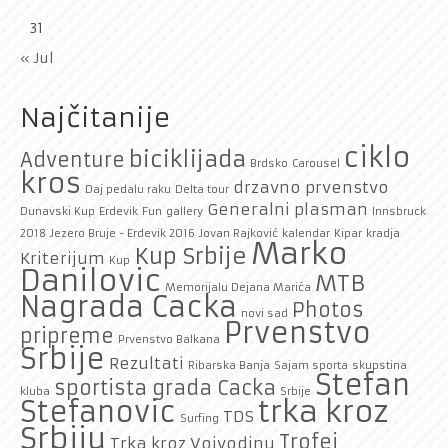
31
« Jul
Najčitanije
ciklo
biciklijada
Adventure
Brdsko
Carousel
kros
drzavno prvenstvo
Daj pedalu raku
Delta tour
Generalni plasman
Dunavski Kup
Erdevik
Fun
gallery
Innsbruck
2018
Jezero Bruje - Erdevik 2016
Jovan Rajković
kalendar
Kipar
kradja
Marko
Kup Srbije
Kriterijum
Kup
Danilovic
MTB
Memorijalu Dejana Marića
Nagrada Cacka
Photos
novi sad
Prvenstvo
pripreme
Prvenstvo Balkana
Srbije
Rezultati
Ribarska Banja
Sajam sporta
skupstina
Stefan
sportista grada Cacka
kluba
Srbije
trka kroz
Stefanovic
TDS
Surfing
Srbiju
Trofej
Trka kroz Vojvodinu