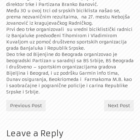
direktor trke i Partizana Branko Banović.
Među 30 u ovoj trci od srpskih biciklista našao se,
prema nezvaničnim rezultaima, na 27. mestu Nebojša
Jovanović iz kragujevačkog Radničkog.
Prvi deo trke organizovali su vredni biciklistički radnici
iz Banjaluke predvođeni Tihomirom i Vladimirom
Kuvaljom uz pomoć društveno sportskih organizacija
grada Banjaluka i Republik Srpske.
Deo trke od Bijenjine do Beograda organizovao je
beogradski Partizan u saradnji sa BS Srbije, BS Beograda
i društveno – sportskim organizacijama gradova
Bijeljina i Beograd, i uz podršku Garmin info tima,
Dunav osiguranja, Beokriomeda i Farmakoma M.B. kao
i saobraćajne i pogranične policije i carina Republike
Srpske i Srbije.
Previous Post
Next Post
Leave a Reply