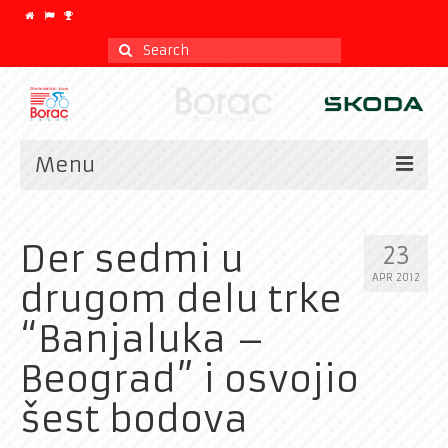
Search
for:
Menu
Vesti
Der sedmi u
23
Kalendar
APR 2012
drugom delu trke
CLASSIC
“Banjaluka –
Istorijat
Beograd” i osvojio
Klub
šest bodova
Galerija