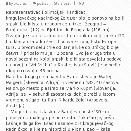
by
bkborac
|
posted in:
Stare vesti
|
0
Rekreativci
Reprezentativac i olimpijski kandidat
Kontakt
kragujevačkog Radinčkog Žolt Der bio je ponovo najbolji
srpski biciklista u drugom delu trke “Beograd –
Banjaluka” (1.2) od Bjeljine do Beograda (196 km).
Osvojio je sjajno sedmo mesto u konkurenciji preko 150
biciklista i zaradio šest bodova za rang listu Evropa
tura. U prvom delu trke od Banjaluke do Brčkog bio je
četvrti i pripalo mu je 12 poena. Ovo je druga trka u
novoj sezoni na kojoj srpski biciklista osvajaju bodove,
na prvoj u “VN Sočija” u Rusije, Ivan Stević je pobedio i
ukupno osvojio 48 poena.
Na cilju drugog dela na vrhu Avale slavio je Matej
Mugerli (Slovenia, Adrija) u vremenu 4:38, 40 časova.
Na drugo mesto plasirao se Marko Kupm (Slovenija,
Adrija) sa 14 sekundi zaostatka, dok je treći u istom
vremenu stigao Italijan Rikardo Zoidl (Arbovels,
Austrija)…
– Mugerli je na izlasku iz Barajeva posle 130 km
pobegao iz male grupe biciklista. Pokušao je, nešto
kasnije da ga lovi Esad Hasanović iz kragujevačkog
Radničkog, ali je na nizbrdici u Ripnju pao – kaže