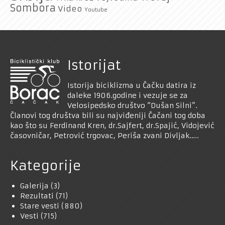
Sombora
Video
Youtube
Istorijat
Istorija biciklizma u Čačku datira iz
daleke 1906.godine i vezuje se za
Velosipedsko društvo “Dušan Silni”.
Članovi tog društva bili su najviđeniji Čačani tog doba
kao što su Ferdinand Kren, dr.Sajfert, dr.Spajić, Vidojević
časovničar, Petrović trgovac, Periša zvani Divljak…..
Kategorije
Galerija
(3)
Rezultati
(71)
Stare vesti
(880)
Vesti
(715)