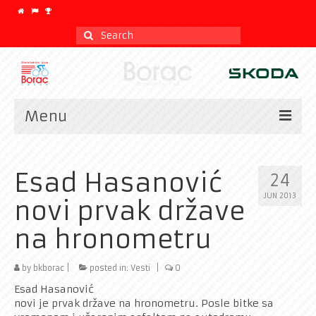
Search
for:
Menu
Vesti
Esad Hasanović
24
Kalendar
JUN 2013
novi prvak države
CLASSIC
na hronometru
Istorijat
Klub
by
bkborac
|
posted in:
Vesti
|
0
Esad Hasanović
Galerija
novi je prvak države na hronometru. Posle bitke sa