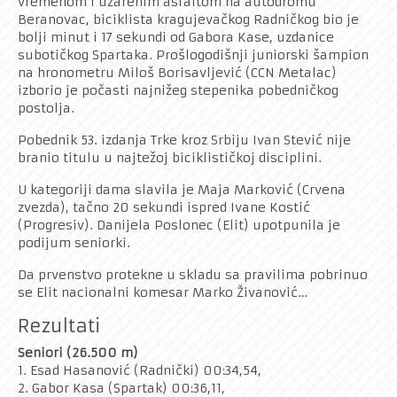
vremenom i užarenim asfaltom na autodromu
Rekreativci
Beranovac, biciklista kragujevačkog Radničkog bio je
bolji minut i 17 sekundi od Gabora Kase, uzdanice
Kontakt
subotičkog Spartaka. Prošlogodišnji juniorski šampion
na hronometru Miloš Borisavljević (CCN Metalac)
izborio je počasti najnižeg stepenika pobedničkog
postolja.
Pobednik 53. izdanja Trke kroz Srbiju Ivan Stević nije
branio titulu u najtežoj biciklističkoj disciplini.
U kategoriji dama slavila je Maja Marković (Crvena
zvezda), tačno 20 sekundi ispred Ivane Kostić
(Progresiv). Danijela Poslonec (Elit) upotpunila je
podijum seniorki.
Da prvenstvo protekne u skladu sa pravilima pobrinuo
se Elit nacionalni komesar Marko Živanović…
Rezultati
Seniori (26.500 m)
1. Esad Hasanović (Radnički) 00:34,54,
2. Gabor Kasa (Spartak) 00:36,11,