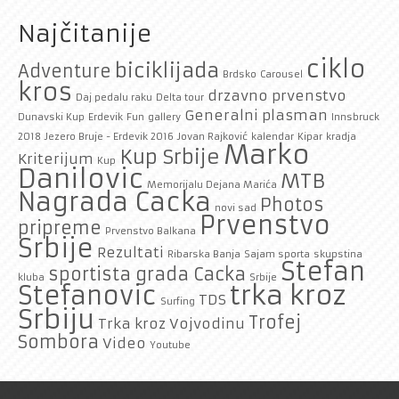
Najčitanije
ciklo
biciklijada
Adventure
Brdsko
Carousel
kros
drzavno prvenstvo
Daj pedalu raku
Delta tour
Generalni plasman
Dunavski Kup
Erdevik
Fun
gallery
Innsbruck
2018
Jezero Bruje - Erdevik 2016
Jovan Rajković
kalendar
Kipar
kradja
Marko
Kup Srbije
Kriterijum
Kup
Danilovic
MTB
Memorijalu Dejana Marića
Nagrada Cacka
Photos
novi sad
Prvenstvo
pripreme
Prvenstvo Balkana
Srbije
Rezultati
Ribarska Banja
Sajam sporta
skupstina
Stefan
sportista grada Cacka
kluba
Srbije
trka kroz
Stefanovic
TDS
Surfing
Srbiju
Trofej
Trka kroz Vojvodinu
Sombora
Video
Youtube