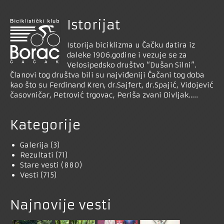
Istorijat
Istorija biciklizma u Čačku datira iz
daleke 1906.godine i vezuje se za
Velosipedsko društvo “Dušan Silni”.
Članovi tog društva bili su najviđeniji Čačani tog doba
kao što su Ferdinand Kren, dr.Sajfert, dr.Spajić, Vidojević
časovničar, Petrović trgovac, Periša zvani Divljak…..
Kategorije
Galerija
(3)
Rezultati
(71)
Stare vesti
(880)
Vesti
(715)
Najnovije vesti