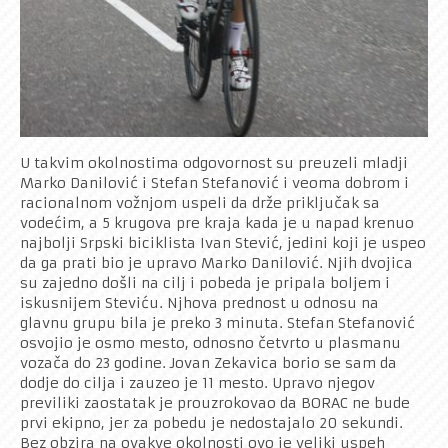
U takvim okolnostima odgovornost su preuzeli mladji
Marko Danilović i Stefan Stefanović i veoma dobrom i
racionalnom vožnjom uspeli da drže priključak sa
vodećim, a 5 krugova pre kraja kada je u napad krenuo
najbolji Srpski biciklista Ivan Stević, jedini koji je uspeo
da ga prati bio je upravo Marko Danilović. Njih dvojica
su zajedno došli na cilj i pobeda je pripala boljem i
iskusnijem Steviću. Njhova prednost u odnosu na
glavnu grupu bila je preko 3 minuta. Stefan Stefanović
osvojio je osmo mesto, odnosno četvrto u plasmanu
vozača do 23 godine. Jovan Zekavica borio se sam da
dodje do cilja i zauzeo je 11 mesto. Upravo njegov
previliki zaostatak je prouzrokovao da BORAC ne bude
prvi ekipno, jer za pobedu je nedostajalo 20 sekundi.
Bez obzira na ovakve okolnosti ovo je veliki uspeh