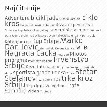
Najčitanije
ciklo
biciklijada
Adventure
Brdsko
Carousel
kros
drzavno prvenstvo
Daj pedalu raku
Delta tour
Generalni plasman
Dunavski Kup
Erdevik
Fun
gallery
Innsbruck
2018
Jezero Bruje - Erdevik 2016
Jovan Rajković
kalendar
Kipar
kradja
Marko
Kup Srbije
Kriterijum
Kup
Danilovic
MTB
Memorijalu Dejana Marića
Nagrada Cacka
Photos
novi sad
Prvenstvo
pripreme
Prvenstvo Balkana
Srbije
Rezultati
Ribarska Banja
Sajam sporta
skupstina
Stefan
sportista grada Cacka
kluba
Srbije
trka kroz
Stefanovic
TDS
Surfing
Srbiju
Trofej
Trka kroz Vojvodinu
Sombora
Video
Youtube