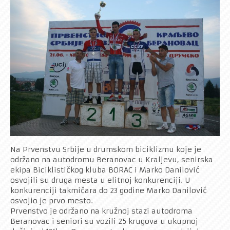
Rekreativci
Kontakt
Na Prvenstvu Srbije u drumskom biciklizmu koje je
održano na autodromu Beranovac u Kraljevu, senirska
ekipa Biciklističkog kluba BORAC i Marko Danilović
osvojili su druga mesta u elitnoj konkurenciji. U
konkurenciji takmičara do 23 godine Marko Danilović
osvojio je prvo mesto.
Prvenstvo je održano na kružnoj stazi autodroma
Beranovac i seniori su vozili 25 krugova u ukupnoj