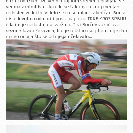
dužini od 131km. Po veoma toplom vremenu odvijala se
veoma zanimljiva trka gde se iz kruga u krug menjao
redosled vodećih. Videlo se da se mladi takmičari Borca
nisu dovoljno odmorili posle naporne TRKE KROZ SRBIJU
i da im je nedostajala svežina. Prvi Borčev vozač ove
sezone Jovan Zekavica, bio je totalno iscrpljen i nije dao
ni deo onoga što se od njega očekivalo…