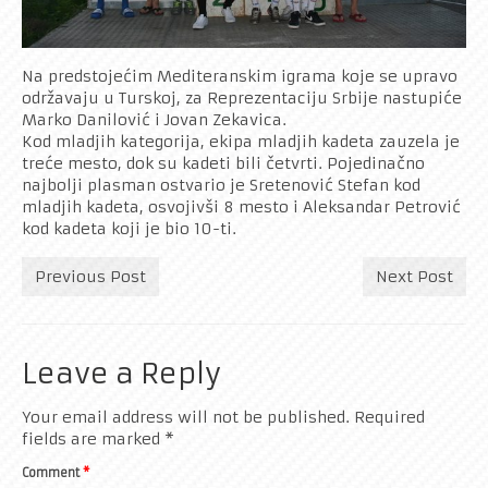
Na predstojećim Mediteranskim igrama koje se upravo
održavaju u Turskoj, za Reprezentaciju Srbije nastupiće
Marko Danilović i Jovan Zekavica.
Kod mladjih kategorija, ekipa mladjih kadeta zauzela je
treće mesto, dok su kadeti bili četvrti. Pojedinačno
najbolji plasman ostvario je Sretenović Stefan kod
mladjih kadeta, osvojivši 8 mesto i Aleksandar Petrović
kod kadeta koji je bio 10-ti.
Previous Post
Next Post
Leave a Reply
Your email address will not be published.
Required
fields are marked
*
Comment
*