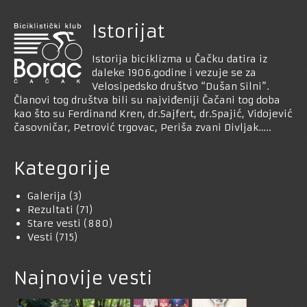
Istorijat
Istorija biciklizma u Čačku datira iz
daleke 1906.godine i vezuje se za
Velosipedsko društvo “Dušan Silni”.
Članovi tog društva bili su najviđeniji Čačani tog doba
kao što su Ferdinand Kren, dr.Sajfert, dr.Spajić, Vidojević
časovničar, Petrović trgovac, Periša zvani Divljak…..
Kategorije
Galerija
(3)
Rezultati
(71)
Stare vesti
(880)
Vesti
(715)
Najnovije vesti