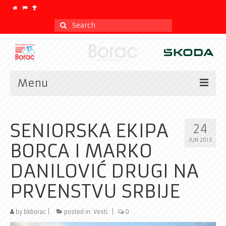
Search
for:
Menu
Vesti
SENIORSKA EKIPA
24
Kalendar
JUN 2013
BORCA I MARKO
CLASSIC
DANILOVIĆ DRUGI NA
Istorijat
PRVENSTVU SRBIJE
Klub
by
Galerija
bkborac
|
posted in:
Vesti
|
0