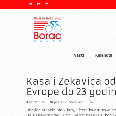
Vesti
Kalendar
Kasa i Zekavica o
Evrope do 23 godi
by
bkborac
|
posted in:
Stare vesti
|
0
Obojica srpskih biciklista, učesnika drumske t
italijanskom gradu Ofidi, Gabor Kasa iz suboti