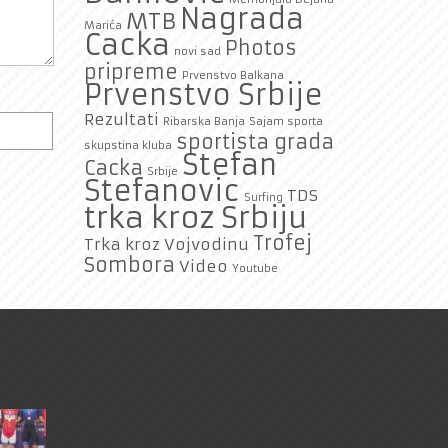
Nagrada
MTB
Marića
Cacka
Photos
novi sad
pripreme
Prvenstvo Balkana
Prvenstvo Srbije
Rezultati
Ribarska Banja
Sajam sporta
sportista grada
skupstina kluba
Stefan
Cacka
Srbije
Stefanovic
TDS
Surfing
trka kroz Srbiju
Trofej
Trka kroz Vojvodinu
Sombora
Video
Youtube