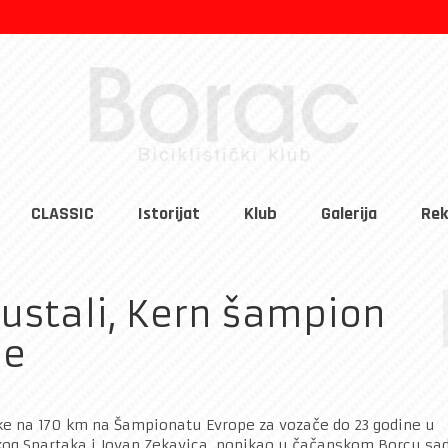
CLASSIC
Istorijat
Klub
Galerija
Rek
dustali, Kern šampion
ne
rke na 170 km na Šampionatu Evrope za vozače do 23 godine u
čkog Spartaka i Jovan Zekavica, ponikao u čačanskom Borcu sa