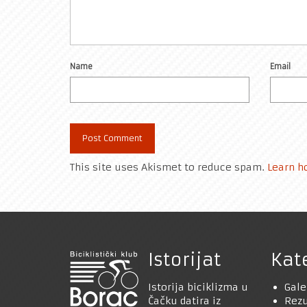
Name
Email
This site uses Akismet to reduce spam.
Learn h
Istorijat
Kat
Istorija biciklizma u
Gale
Čačku datira iz
Rezu