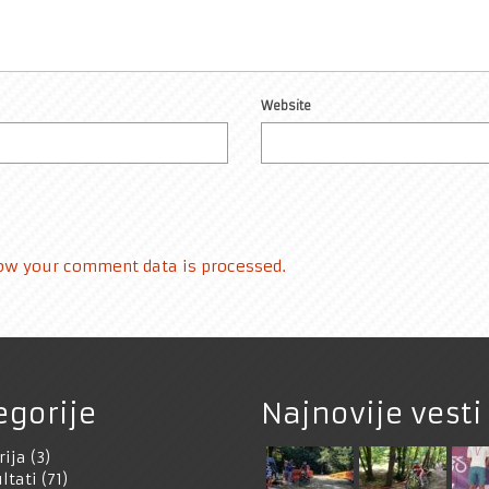
Website
ow your comment data is processed.
egorije
Najnovije vesti
rija
(3)
ltati
(71)