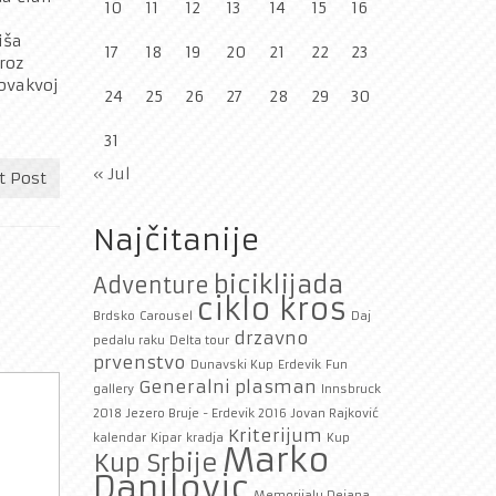
10
11
12
13
14
15
16
iša
17
18
19
20
21
22
23
roz
 ovakvoj
24
25
26
27
28
29
30
31
« Jul
t Post
Najčitanije
biciklijada
Adventure
ciklo kros
Brdsko
Carousel
Daj
drzavno
pedalu raku
Delta tour
prvenstvo
Dunavski Kup
Erdevik
Fun
Generalni plasman
gallery
Innsbruck
2018
Jezero Bruje - Erdevik 2016
Jovan Rajković
Kriterijum
kalendar
Kipar
kradja
Kup
Marko
Kup Srbije
Danilovic
Memorijalu Dejana