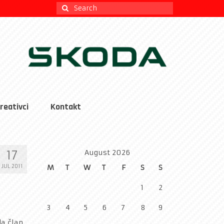
Search
for:
reativci
Kontakt
17
August 2026
JUL 2011
M
T
W
T
F
S
S
1
2
3
4
5
6
7
8
9
da član