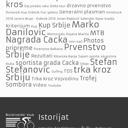
kros
drzavno prvenstvo
Daj pedalu raku
Delta tour
Generalni plasman
Dunavski Kup
Erdevik
Fun
gallery
Innsbruck
2018
Jezero Bruje - Erdevik 2016
Jovan Rajković
kalendar
Kipar
kradja
Marko
Kup Srbije
Kriterijum
Kup
Danilovic
MTB
Memorijalu Dejana Marića
Nagrada Cacka
Photos
novi sad
Prvenstvo
pripreme
Prvenstvo Balkana
Srbije
Rezultati
Ribarska Banja
Sajam sporta
skupstina
Stefan
sportista grada Cacka
kluba
Srbije
trka kroz
Stefanovic
TDS
Surfing
Srbiju
Trofej
Trka kroz Vojvodinu
Sombora
Video
Youtube
Istorijat