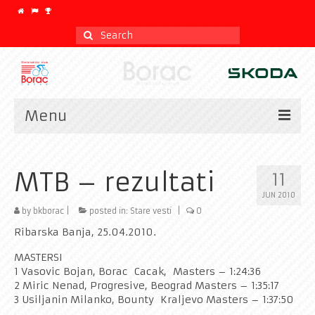
Search
for:
Menu
Vesti
MTB – rezultati
11
Kalendar
JUN 2010
CLASSIC
by
bkborac
|
posted in:
Stare vesti
|
0
Ribarska Banja, 25.04.2010.
Istorijat
MASTERSI
Klub
1 Vasovic Bojan, Borac Cacak, Masters – 1:24:36
2 Miric Nenad, Progresive, Beograd Masters – 1:35:17
Galerija
3 Usiljanin Milanko, Bounty Kraljevo Masters – 1:37:50