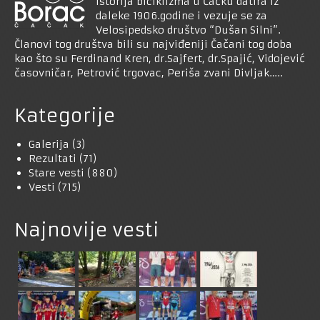
Istorija biciklizma u Čačku datira iz
daleke 1906.godine i vezuje se za
Velosipedsko društvo “Dušan Silni”.
Članovi tog društva bili su najviđeniji Čačani tog doba
kao što su Ferdinand Kren, dr.Sajfert, dr.Spajić, Vidojević
časovničar, Petrović trgovac, Periša zvani Divljak…..
Kategorije
Galerija
(3)
Rezultati
(71)
Stare vesti
(880)
Vesti
(715)
Najnovije vesti