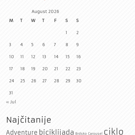
August 2026
M
T
W
T
F
S
S
1
2
3
4
5
6
7
8
9
10
11
12
13
14
15
16
17
18
19
20
21
22
23
24
25
26
27
28
29
30
31
« Jul
Najčitanije
ciklo
biciklijada
Adventure
Brdsko
Carousel