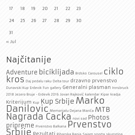
17
18
19
20
21
22
23
24
25
26
27
28
29
30
31
« Jul
Najčitanije
ciklo
biciklijada
Adventure
Brdsko
Carousel
kros
drzavno prvenstvo
Daj pedalu raku
Delta tour
Generalni plasman
Dunavski Kup
Erdevik
Fun
gallery
Innsbruck
2018
Jezero Bruje - Erdevik 2016
Jovan Rajković
kalendar
Kipar
kradja
Marko
Kup Srbije
Kriterijum
Kup
Danilovic
MTB
Memorijalu Dejana Marića
Nagrada Cacka
Photos
novi sad
Prvenstvo
pripreme
Prvenstvo Balkana
Srbije
Rezultati
Ribarska Banja
Sajam sporta
skupstina