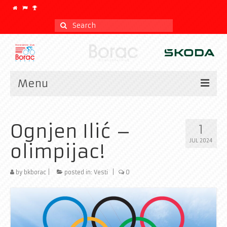
Search
for:
Menu
Vesti
Ognjen Ilić –
1
Kalendar
JUL 2024
olimpijac!
CLASSIC
Istorijat
by
bkborac
|
posted in:
Vesti
|
0
Klub
Galerija