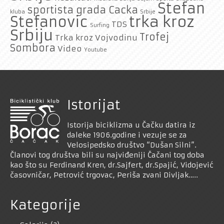
Stefan
sportista grada Cacka
kluba
Srbije
trka kroz
Stefanovic
TDS
Surfing
Srbiju
Trofej
Trka kroz Vojvodinu
Sombora
Video
Youtube
Istorijat
Istorija biciklizma u Čačku datira iz
daleke 1906.godine i vezuje se za
Velosipedsko društvo “Dušan Silni”.
Članovi tog društva bili su najviđeniji Čačani tog doba
kao što su Ferdinand Kren, dr.Sajfert, dr.Spajić, Vidojević
časovničar, Petrović trgovac, Periša zvani Divljak…..
Kategorije