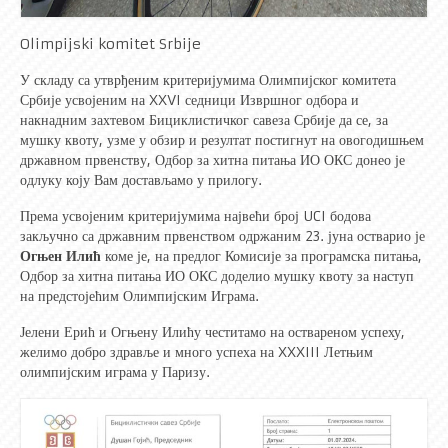
Olimpijski komitet Srbije
У складу са утврђеним критеријумима Олимпијског комитета
Србије усвојеним на XXVI седници Извршног одбора и
накнадним захтевом Бициклистичког савеза Србије да се, за
мушку квоту, узме у обзир и резултат постигнут на овогодишњем
државном првенству, Одбор за хитна питања ИО ОКС донео је
одлуку коју Вам достављамо у прилогу.
Према усвојеним критеријумима највећи број UCI бодова
закључно са државним првенством одржаним 23. јуна остварио је
Огњен Илић
коме је, на предлог Комисије за програмска питања,
Одбор за хитна питања ИО ОКС доделио мушку квоту за наступ
на предстојећим Олимпијским Играма.
Јелени Ерић и Огњену Илићу честитамо на оствареном успеху,
желимо добро здравље и много успеха на XXXIII Летњим
олимпијским играма у Паризу.