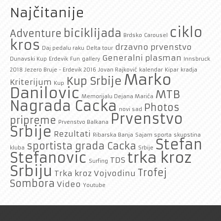
Najčitanije
ciklo
biciklijada
Adventure
Brdsko
Carousel
kros
drzavno prvenstvo
Daj pedalu raku
Delta tour
Generalni plasman
Dunavski Kup
Erdevik
Fun
gallery
Innsbruck
2018
Jezero Bruje - Erdevik 2016
Jovan Rajković
kalendar
Kipar
kradja
Marko
Kup Srbije
Kriterijum
Kup
Danilovic
MTB
Memorijalu Dejana Marića
Nagrada Cacka
Photos
novi sad
Prvenstvo
pripreme
Prvenstvo Balkana
Srbije
Rezultati
Ribarska Banja
Sajam sporta
skupstina
Stefan
sportista grada Cacka
kluba
Srbije
trka kroz
Stefanovic
TDS
Surfing
Srbiju
Trofej
Trka kroz Vojvodinu
Sombora
Video
Youtube