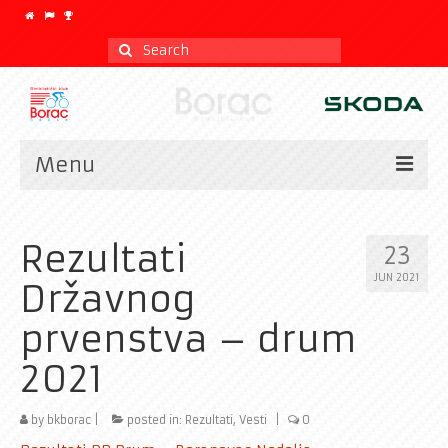
Search
for:
Menu
Vesti
Rezultati
23
Kalendar
JUN 2021
Državnog
CLASSIC
prvenstva – drum
Istorijat
2021
Klub
by
Galerija
bkborac
|
posted in:
Rezultati
,
Vesti
|
0