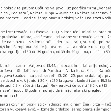
od pokroviteljstvom Opštine Valjevo i uz podršku firmi „Venera
žinica „Kod sata“, Pekara Dunja – Mionica i Pekara Mladenović
Guma promet“… održati šampionat u brdskoj vožnji na stazi Pod
ne i startovaće u 11 časova. U 11,05 krenuće juniori sa istog 
e prolaska juniora, kod česme kod Kaone startovaće kadeti i ž
će na stazu od 6,5 km mlađi kadeti. Na kraju, startuju poletar
 6,5 km. Šampionat Srbije je otvoren i za takmičare u kategorij
u kategorije od 30 do 39 godina, od 39 do 49 godina, od 49 do 59
arcis u centru Valjeva u 15,45, počeće trke u kriterijumskoj 
rađorđeva – Sinđelićeva – dr Pantića – Vuka Karadžića – Karađ
krugova (bodovni su peti, deseti, 15, 20 i 25, poene dobijaju pr
e se dvostruko), juniori 26 km (20 krugova), kadeti i žene 19,5 k
etaci 5,2 km (četiri kruga). Rekreativci će voziti 19,5 km (15
za sve“ i ispod 13 godina moraju da imaju lekarski pregled i
ernjih sati.
jatraktivnijih biciklističkih disciplina, dinamična i brza – ka
a“ Zoran Vukosavljević. – Između brdskog šampionata i šampio