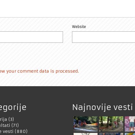
Website
ow your comment data is processed.
egorije
Najnovije vesti
rija
(3)
ltati
(71)
e vesti
(880)