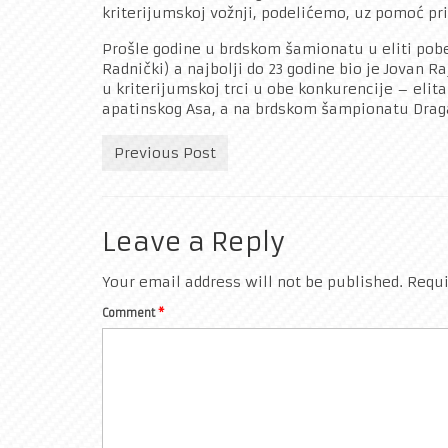
kriterijumskoj vožnji, podelićemo, uz pomoć pri
Prošle godine u brdskom šamionatu u eliti pobe
Radnički) a najbolji do 23 godine bio je Jovan 
u kriterijumskoj trci u obe konkurencije – elita
apatinskog Asa, a na brdskom šampionatu Draga
Previous Post
Leave a Reply
Your email address will not be published.
Requi
Comment
*