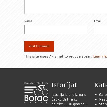
Name
Email
This site uses Akismet to reduce spam.
Learn h
Istorijat
Kat
Istorija biciklizma u
Gale
Čačku datira iz
Rezu
daleke 1906.godine i
Star