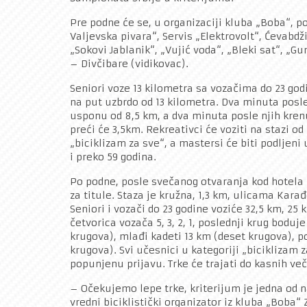
Pre podne će se, u organizaciji kluba „Boba“, p
Valjevska pivara“, Servis „Elektrovolt“, Ćevabd
„Sokovi Jablanik“, „Vujić voda“, „Bleki sat“, „
– Divčibare (vidikovac).
Seniori voze 13 kilometra sa vozačima do 23 godi
na put uzbrdo od 13 kilometra. Dva minuta posl
usponu od 8,5 km, a dva minuta posle njih krenu
preći će 3,5km. Rekreativci će voziti na stazi od
„biciklizam za sve“, a mastersi će biti podljeni 
i preko 59 godina.
Po podne, posle svečanog otvaranja kod hotela N
za titule. Staza je kružna, 1,3 km, ulicama Ka
Seniori i vozači do 23 godine voziće 32,5 km, 25 
četvorica vozača 5, 3, 2, 1, poslednji krug boduj
krugova), mlađi kadeti 13 km (deset krugova), pol
krugova). Svi učesnici u kategoriji „biciklizam 
popunjenu prijavu. Trke će trajati do kasnih več
– Očekujemo lepe trke, kriterijum je jedna od na
vredni biciklistički organizator iz kluba „Bob