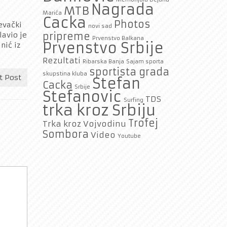
Nagrada
MTB
Marića
Cacka
Photos
evački
novi sad
lavio je
pripreme
Prvenstvo Balkana
Prvenstvo Srbije
nić iz
Rezultati
Ribarska Banja
Sajam sporta
sportista grada
skupstina kluba
t Post
Stefan
Cacka
Srbije
Stefanovic
TDS
Surfing
trka kroz Srbiju
Trofej
Trka kroz Vojvodinu
Sombora
Video
Youtube