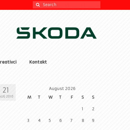
Search
for:
reativci
Kontakt
21
August 2026
AUG 2010
M
T
W
T
F
S
S
1
2
3
4
5
6
7
8
9