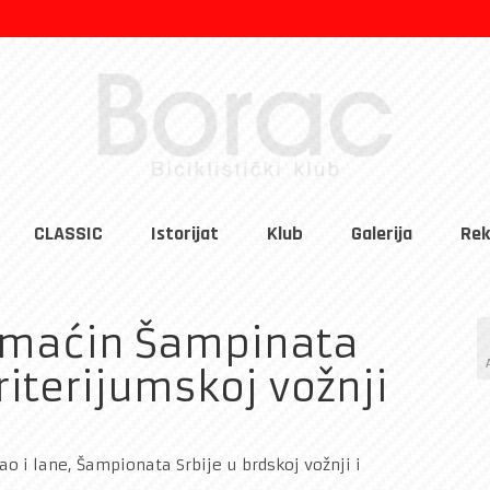
CLASSIC
Istorijat
Klub
Galerija
Rek
omaćin Šampinata
kriterijumskoj vožnji
ao i lane, Šampionata Srbije u brdskoj vožnji i