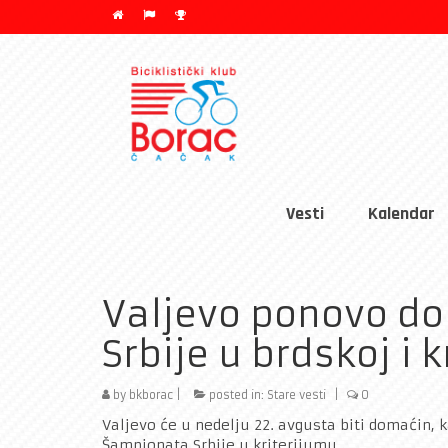
Vesti
Kalendar
Valjevo ponovo d
Srbije u brdskoj i 
by
bkborac
|
posted in:
Stare vesti
|
0
Valjevo će u nedelju 22. avgusta biti domaćin, k
Šampionata Srbije u kriterijumu.