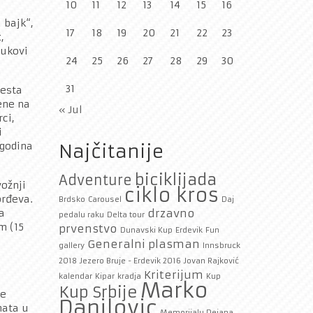
10
11
12
13
14
15
16
 bajk“,
17
18
19
20
21
22
23
,
bukovi
24
25
26
27
28
29
30
31
mesta
ene na
« Jul
ci,
i
 godina
Najčitanije
biciklijada
Adventure
vožnji
ciklo kros
orđeva.
Brdsko
Carousel
Daj
va
drzavno
pedalu raku
Delta tour
m (15
prvenstvo
Dunavski Kup
Erdevik
Fun
Generalni plasman
gallery
Innsbruck
2018
Jezero Bruje - Erdevik 2016
Jovan Rajković
Kriterijum
kalendar
Kipar
kradja
Kup
Marko
Kup Srbije
že
Danilovic
nata u
Memorijalu Dejana