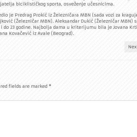
jatelja biciklističkog sporta, osveženje učesnicima.
dio je Predrag Prokić iz Železničara MBN (sada vozi za kraguj
Rajković (Železničar MBN). Aleksandar Dukić (Železničar MBN) s
 i do 23 godine. Najbolja dama u kriterijumu bila je Jovana Krti
na Kovačević iz Avale (Beograd).
Nex
red fields are marked
*