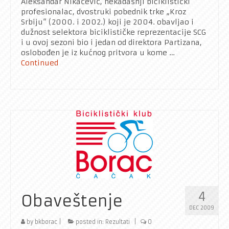
Aleksandar Nikačević, nekadašnji biciklistički
profesionalac, dvostruki pobednik trke „Kroz
Srbiju“ (2000. i 2002.) koji je 2004. obavljao i
dužnost selektora biciklističke reprezentacije SCG
i u ovoj sezoni bio i jedan od direktora Partizana,
oslobođen je iz kućnog pritvora u kome …
Continued
4
Obaveštenje
DEC 2009
by
bkborac
|
posted in:
Rezultati
|
0