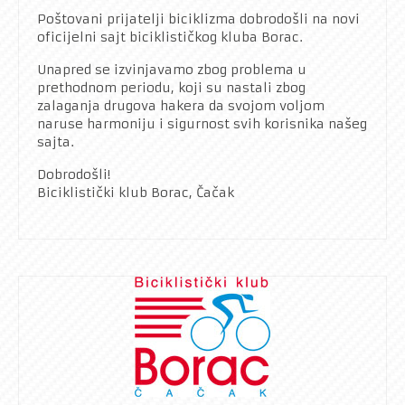
Poštovani prijatelji biciklizma dobrodošli na novi
oficijelni sajt biciklističkog kluba Borac.
Unapred se izvinjavamo zbog problema u
prethodnom periodu, koji su nastali zbog
zalaganja drugova hakera da svojom voljom
naruse harmoniju i sigurnost svih korisnika našeg
sajta.
Dobrodošli!
Biciklistički klub Borac, Čačak