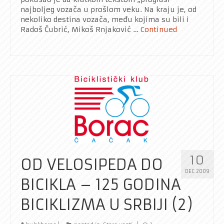
najboljeg vozača u prošlom veku. Na kraju je, od
nekoliko destina vozača, među kojima su bili i
Radoš Čubrić, Mikoš Rnjaković …
Continued
10
OD VELOSIPEDA DO
DEC 2009
BICIKLA – 125 GODINA
BICIKLIZMA U SRBIJI (2)