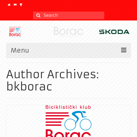
Search
for:
Menu
Vesti
Author Archives:
Kalendar
bkborac
CLASSIC
Istorijat
Klub
Galerija