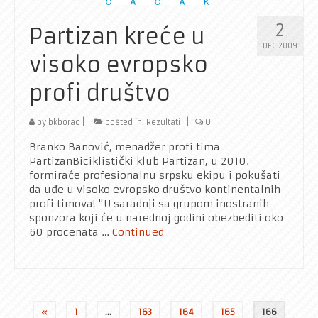
2
Partizan kreće u
DEC 2009
visoko evropsko
profi društvo
by
bkborac
|
posted in:
Rezultati
|
0
Branko Banović, menadžer profi tima
PartizanBiciklistički klub Partizan, u 2010.
formiraće profesionalnu srpsku ekipu i pokušati
da uđe u visoko evropsko društvo kontinentalnih
profi timova! "U saradnji sa grupom inostranih
sponzora koji će u narednoj godini obezbediti oko
60 procenata …
Continued
Posts
«
1
…
163
164
165
166