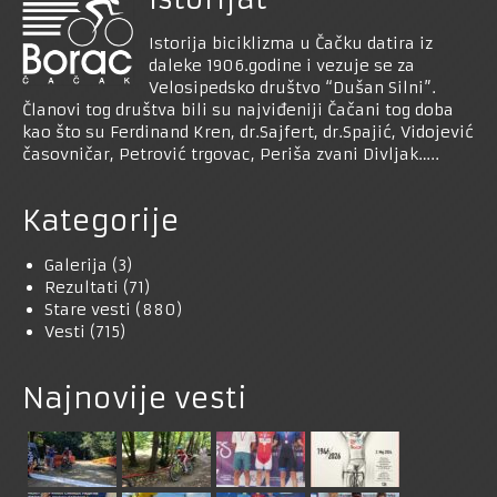
Istorija biciklizma u Čačku datira iz
daleke 1906.godine i vezuje se za
Velosipedsko društvo “Dušan Silni”.
Članovi tog društva bili su najviđeniji Čačani tog doba
kao što su Ferdinand Kren, dr.Sajfert, dr.Spajić, Vidojević
časovničar, Petrović trgovac, Periša zvani Divljak…..
Kategorije
Galerija
(3)
Rezultati
(71)
Stare vesti
(880)
Vesti
(715)
Najnovije vesti