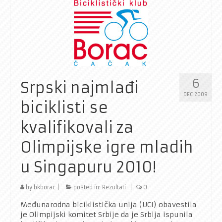
6
Srpski najmlađi
DEC 2009
biciklisti se
kvalifikovali za
Olimpijske igre mladih
u Singapuru 2010!
by
bkborac
|
posted in:
Rezultati
|
0
Međunarodna biciklistička unija (UCI) obavestila
je Olimpijski komitet Srbije da je Srbija ispunila