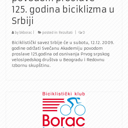
125. godina biciklizma u
Srbiji
by
bkborac
|
posted in:
Rezultati
|
0
Biciklistički savez Srbije će u subotu, 12.12. 2009.
godine održati Svečanu Akademiju povodom
proslave 125.godina od osnivanja Prvog srpskog
velosipedskog društva u Beogradu i Redovnu
Izbornu skupštinu.