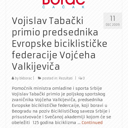
Rekreativci
Kontakt
11
Vojislav Tabački
DEC 2009
primio predsednika
Evropske biciklističke
federacije Vojćeha
Valkijeviča
by
bkborac
|
posted in:
Rezultati
|
0
Pomoćnik ministra omladine i sporta Srbije
Vojislav Tabački primio je poljskog sportskog
zvaničnika Vojćeha Valkijeviča, predsednika
Evropske biciklističke federcaije, koji boravi u
Beogradu na poziv Biciklističkog saveza Srbije i
prisustvovaće i Svečanoj akademiji kojom će se
obeležiti 125 godina biciklizma …
Continued