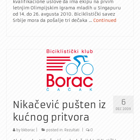
kvalifikacione uslove da ima ekipu na prvim
letnjim Olimpijskim igrama mladih u Singapuru
od 14. do 26. avgusta 2010. Biciklistički savez
Srbije mora da pošalje tri dečaka …
Continued
6
Nikačević pušten iz
DEC 2009
kućnog pritvora
by
bkborac
|
posted in:
Rezultati
|
0