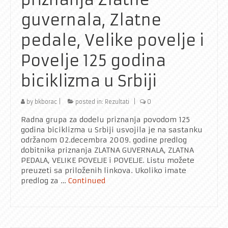
guvernala, Zlatne
pedale, Velike povelje i
Povelje 125 godina
biciklizma u Srbiji
by
bkborac
|
posted in:
Rezultati
|
0
Radna grupa za dodelu priznanja povodom 125
godina biciklizma u Srbiji usvojila je na sastanku
održanom 02.decembra 2009. godine predlog
dobitnika priznanja ZLATNA GUVERNALA, ZLATNA
PEDALA, VELIKE POVELJE i POVELJE. Listu možete
preuzeti sa priloženih linkova. Ukoliko imate
predlog za …
Continued