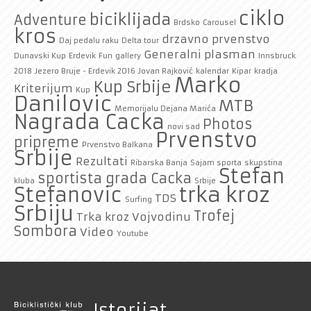
ciklo
biciklijada
Adventure
Brdsko
Carousel
kros
drzavno prvenstvo
Daj pedalu raku
Delta tour
Generalni plasman
Dunavski Kup
Erdevik
Fun
gallery
Innsbruck
2018
Jezero Bruje - Erdevik 2016
Jovan Rajković
kalendar
Kipar
kradja
Marko
Kup Srbije
Kriterijum
Kup
Danilovic
MTB
Memorijalu Dejana Marića
Nagrada Cacka
Photos
novi sad
Prvenstvo
pripreme
Prvenstvo Balkana
Srbije
Rezultati
Ribarska Banja
Sajam sporta
skupstina
Stefan
sportista grada Cacka
kluba
Srbije
trka kroz
Stefanovic
TDS
Surfing
Srbiju
Trofej
Trka kroz Vojvodinu
Sombora
Video
Youtube
Istorijat