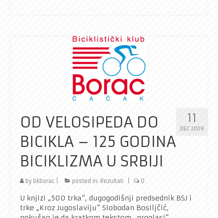
11
OD VELOSIPEDA DO
DEC 2009
BICIKLA – 125 GODINA
BICIKLIZMA U SRBIJI
by
bkborac
|
posted in:
Rezultati
|
0
U knjizi „500 trka“, dugogodišnji predsednik BSJ i
trke „Kroz Jugoslaviju“ Slobodan Bosiljčić,
pokušao je da kratkom tekstom „proglasi“