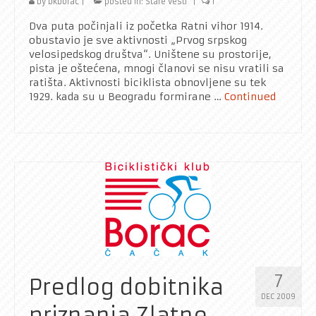
by
bkborac
|
posted in:
Stare vesti
|
1
Dva puta počinjali iz početka Ratni vihor 1914.
obustavio je sve aktivnosti „Prvog srpskog
velosipedskog društva“. Uništene su prostorije,
pista je oštećena, mnogi članovi se nisu vratili sa
ratišta. Aktivnosti biciklista obnovljene su tek
1929. kada su u Beogradu formirane …
Continued
7
Predlog dobitnika
DEC 2009
priznanja Zlatne