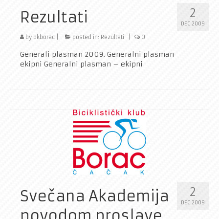
2
Rezultati
DEC 2009
by
bkborac
|
posted in:
Rezultati
|
0
Generali plasman 2009. Generalni plasman –
ekipni Generalni plasman – ekipni
2
Svečana Akademija
DEC 2009
povodom proslave